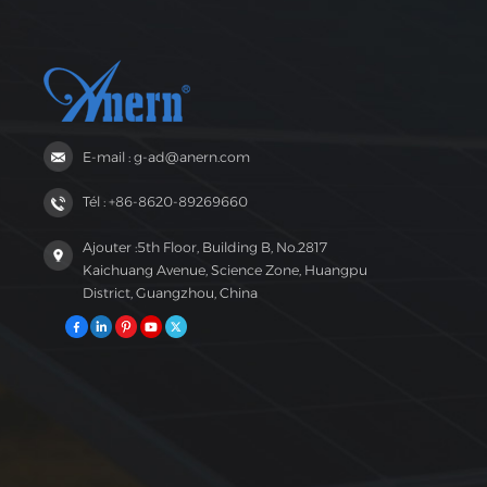
E-mail : g-ad@anern.com
Tél : +86-8620-89269660
Ajouter :5th Floor, Building B, No.2817
Kaichuang Avenue, Science Zone, Huangpu
District, Guangzhou, China