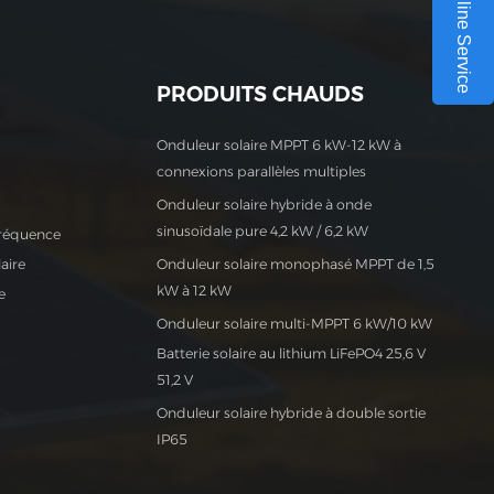
Online Service
اللغة العربية
中文
PRODUITS CHAUDS
Indonesia
Onduleur solaire MPPT 6 kW-12 kW à
українська
connexions parallèles multiples
Onduleur solaire hybride à onde
sinusoïdale pure 4,2 kW / 6,2 kW
fréquence
aire
Onduleur solaire monophasé MPPT de 1,5
kW à 12 kW
e
Onduleur solaire multi-MPPT 6 kW/10 kW
Batterie solaire au lithium LiFePO4 25,6 V
51,2 V
Onduleur solaire hybride à double sortie
IP65