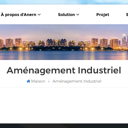
À propos d'Anern
Solution
Projet
Panneau Solaire À Double Vitrage De Type N De 430 W
Cellule Solaire Demi-Coupée De Type P De 550 W
Aménagement Industriel
Maison
Aménagement Industriel