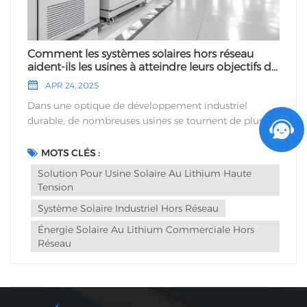
Comment les systèmes solaires hors réseau
aident-ils les usines à atteindre leurs objectifs de
développement durable sans dépendre du
APR 24, 2025
réseau électrique ?
Dans une optique de développement industriel
durable, de nombreuses usines se tournent de plus en
plus vers des systèmes solaires autonomes pour
réduire leur impact environnemental et atteindre
MOTS CLÉS :
l'indépendance énergétique. Contrairement aux
Solution Pour Usine Solaire Au Lithium Haute
installations traditionnelles raccordées au réseau, les
Tension
systèmes solaires autonomes constituent une source
Système Solaire Industriel Hors Réseau
fiable d'énergie renouvelable, répondant aux objectifs
environnementaux et garantissant une efficacité
Énergie Solaire Au Lithium Commerciale Hors
opérationnelle à long terme.Atteindre l'indépendance
Réseau
énergétique grâce aux systèmes solaires hors
réseauUn Système solaire industriel hors réseau Ce
système est spécifiquement conçu pour fournir de
l'énergie indépendamment du réseau électrique