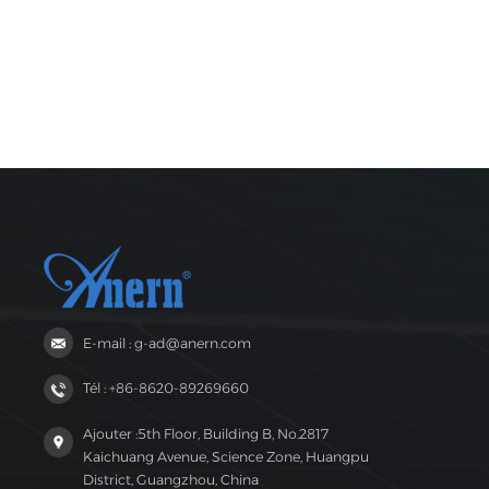
E-mail : g-ad@anern.com
Tél : +86-8620-89269660
Ajouter :5th Floor, Building B, No.2817
Kaichuang Avenue, Science Zone, Huangpu
District, Guangzhou, China