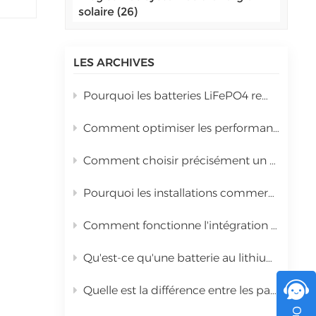
ci
solaire (26)
اللغة العربية
ème
t
中文
kW,
LES ARCHIVES
Indonesia
ur
Pourquoi les batteries LiFePO4 remplacent les batteries au plomb dans le stockage d'énergie solaire commercial
українська
a
Comment optimiser les performances d'un onduleur hybride de 10 kW lors de son installation ?
n
ngue
Comment choisir précisément un onduleur hybride en fonction de la puissance totale des panneaux solaires
ment
, le
Pourquoi les installations commerciales optent-elles pour des systèmes d'énergie solaire hybrides ?
ns
Comment fonctionne l'intégration au réseau pour les systèmes solaires intégrés à grande échelle ?
end
Qu'est-ce qu'une batterie au lithium haute tension UPS 96–1000V&nbsp;?
ière
si
Quelle est la différence entre les panneaux solaires PERC de type P et les panneaux TOPCon de type N ?
4-10