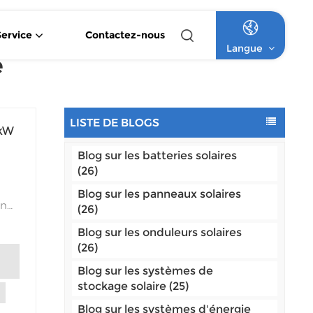
Service
Contactez-nous
Langue
e
Onduleur Solaire Hybride À Onde Sinusoïdale Pure 4,2 KW / 6,2 KW
Onduleur Solaire Monophasé MPPT De 1,5 KW À 12 KW
Système Solaire Commercial Hors Réseau À Batterie Au Lithium
Système Solaire Commercial Hors Réseau À Batterie Au Lithium Haute Tension
English
LISTE DE BLOGS
 kW
Français
Blog sur les batteries solaires
Deutsch
(26)
Blog sur les panneaux solaires
Italiano
enus
(26)
Русский
Blog sur les onduleurs solaires
gie
(26)
e au
Español
Blog sur les systèmes de
x
stockage solaire (25)
Português
ant
Blog sur les systèmes d'énergie