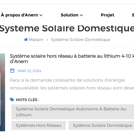
À propos d'Anern
Solution
Projet
Système Solaire Domestiqu
Panneau Solaire À Double Vitrage De Type N De 430 W
Cellule Solaire Demi-Coupée De Type P De 550 W
Maison
Système Solaire Domestique
Système solaire hors réseau à batterie au lithium 4-10
d'Anern
MAR 22, 2024
Face à la demande croissante de solutions d'énergie
renouvelable, les systèmes solaires hors réseau sont dev
de plus en plus populaires auprès des propriétaires
MOTS CLÉS :
cherchant à réduire leur dépendance aux sources d'éner
Système Solaire Domestique Autonome À Batterie Au
traditionnelles. Système solaire hors réseau avec batteri
Lithium
lithium de 4 à 10 kW Ce système est conçu pour offrir au
Systèmes Hors Réseau
Système Solaire Domestique
propriétaires une source d'énergie alternative fonctionn