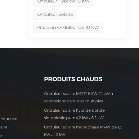
Onduleur Hybride 10 KW
Onduleur Solaire
Prix ​​d'un Onduleur De 10 KW
PRODUITS CHAUDS
Onduleur solaire MPPT 6 kW-12 kW à
connexions parallèles multiples
Onduleur solaire hybride à onde
sinusoïdale pure 4,2 kW / 6,2 kW
fréquence
aire
Onduleur solaire monophasé MPPT de 1,5
kW à 12 kW
e