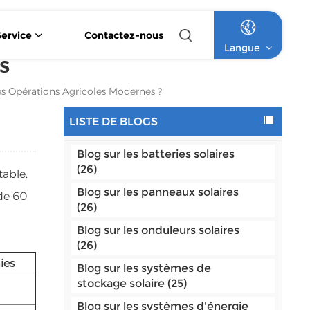
Service
Contactez-nous
Langue
s
Onduleur Solaire Hybride À Onde Sinusoïdale Pure 4,2 KW / 6,2 KW
Onduleur Solaire Monophasé MPPT De 1,5 KW À 12 KW
Système Solaire Commercial Hors Réseau À Batterie Au Lithium
Système Solaire Commercial Hors Réseau À Batterie Au Lithium Haute Tension
es Opérations Agricoles Modernes ?
English
LISTE DE BLOGS
Français
Blog sur les batteries solaires
Deutsch
(26)
table.
Blog sur les panneaux solaires
 de 60
Italiano
(26)
Русский
Blog sur les onduleurs solaires
(26)
Español
ies
Blog sur les systèmes de
stockage solaire (25)
Português
Blog sur les systèmes d'énergie