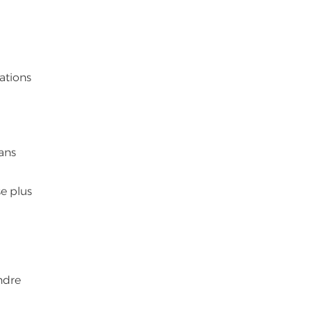
tations
dans
se plus
indre