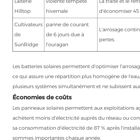
Laiterie
violente tempête
La traite et le r
Hilltop
hivernale
d'économiser 45
Cultivateurs
panne de courant
L'arrosage conti
de
de 6 jours due à
pertes.
SunRidge
l'ouragan
Les batteries solaires permettent d'optimiser l'arrosa
ce qui assure une répartition plus homogène de l'eau, j
plusieurs systèmes simultanément et ne subissent au
Économies de coûts
Les panneaux solaires permettent aux exploitations ag
achètent moins d'électricité auprès du réseau ou con
sa consommation d'électricité de 87 % après l'install
sommes importantes chaque année.