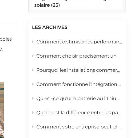
solaire (25)
اللغة العربية
中文
LES ARCHIVES
Indonesia
icoles
Comment optimiser les performances d'un onduleur hybride de 10 kW lors de son installation ?
українська
e.
Comment choisir précisément un onduleur hybride en fonction de la puissance totale des panneaux solaires
Pourquoi les installations commerciales optent-elles pour des systèmes d'énergie solaire hybrides ?
Comment fonctionne l'intégration au réseau pour les systèmes solaires intégrés à grande échelle ?
Qu'est-ce qu'une batterie au lithium haute tension UPS 96–1000V&nbsp;?
Quelle est la différence entre les panneaux solaires PERC de type P et les panneaux TOPCon de type N ?
Comment votre entreprise peut-elle maximiser son retour sur investissement grâce aux systèmes d'énergie solaire commerciaux en 2026 ?