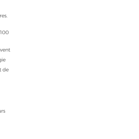
res.
 100
uvent
gie
t de
urs