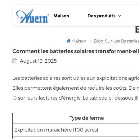
Maison
Des produits
Batterie Solaire Au Lithium LiFePO4 25,6 V 51,2 V
Batterie Solaire Au Lithium LiFePO4 Murale/sur Pied
Onduleur Solaire Basse Fréquence Avec Contrôleur MPPT
Onduleur Solaire Basse Fréquence Pour Alimentation De Secours Flexible
Maison
Blog Sur Les Batteries
Comment les batteries solaires transforment-ell
August 13, 2025
Les batteries solaires sont utiles aux exploitations agr
Elles permettent également de réduire les coûts. De
% sur leurs factures d'énergie. Le tableau ci-dessous il
Type de ferme
Exploitation maraîchère (100 acres)