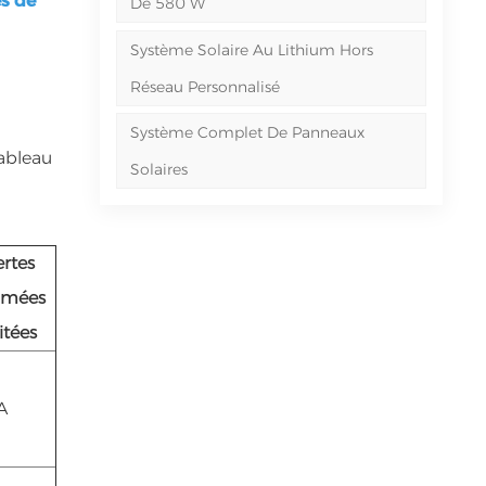
s de
De 580 W
Système Solaire Au Lithium Hors
Réseau Personnalisé
Système Complet De Panneaux
tableau
Solaires
ertes
imées
itées
A