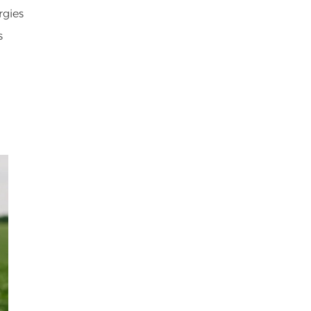
rgies
s