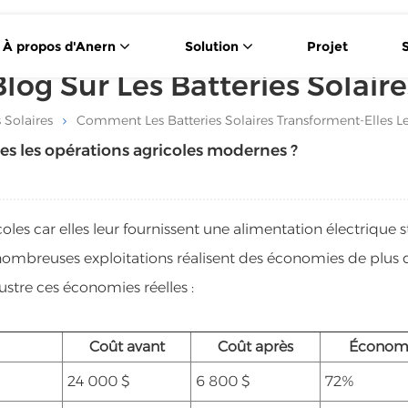
À propos d'Anern
Solution
Projet
Blog Sur Les Batteries Solaire
Panneau Solaire À Double Vitrage De Type N De 430 W
Cellule Solaire Demi-Coupée De Type P De 550 W
 Solaires
Comment Les Batteries Solaires Transforment-Elles L
es les opérations agricoles modernes ?
icoles car elles leur fournissent une alimentation électrique s
 nombreuses exploitations réalisent des économies de plus
lustre ces économies réelles :
Coût avant
Coût après
Économ
24 000 $
6 800 $
72%