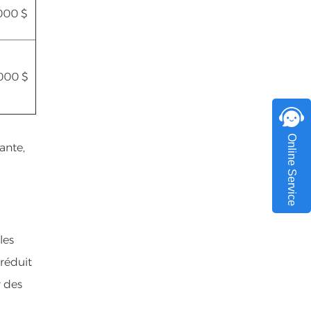
000 $
000 $
Online Service
ante,
les
réduit
r des